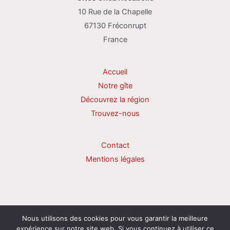
10 Rue de la Chapelle
67130 Fréconrupt
France
Accueil
Notre gîte
Découvrez la région
Trouvez-nous
Contact
Mentions légales
Nous utilisons des cookies pour vous garantir la meilleure
Copyright © 2026 Chez Rosabelle
expérience sur notre site web. Si vous continuez à utiliser ce